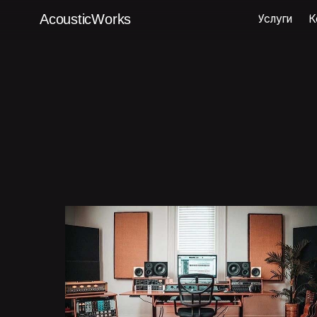
AcousticWorks
Услуги
Кейсы